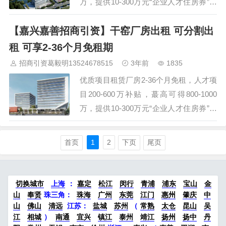
万，提供10-300万元“企业人才住房券”，
集成电路项目设备补贴蕞高3000万元，具
【嘉兴嘉善招商引资】干窑厂房出租 可分割出
体项目一事一议。交通便捷，距离嘉善南
站仅需27分钟车程、嘉善西塘收费站
租 可享2-36个月免租期
（S12申嘉湖高速口）仅需5分钟。大量
招商引资葛毅明13524678515
3年前
1835
嘉善厂房土地资源可供选择 欢迎来访考
优质项目租赁厂房2-36个月免租，人才项
察 135 2467&n…
目200-600万补贴，蕞高可得800-1000
万，提供10-300万元“企业人才住房券”，
集成电路项目设备补贴蕞高3000万元，具
体项目一事一议。交通便捷，距离嘉善南
首页
1
2
下页
尾页
站仅需24分钟车程、嘉善西塘收费站
（S12申嘉湖高速口）仅需12分钟。大量
嘉善厂房土地资源可供选择 欢迎来访考
切换城市
上海
：
嘉定
松江
闵行
青浦
浦东
宝山
金
察 135 2467&…
山
奉贤
珠三角：
珠海
广州
东莞
江门
惠州
肇庆
中
山
佛山
清远
江苏
：
盐城
苏州
（
常熟
太仓
昆山
吴
江
相城
）
南通
宜兴
镇江
泰州
靖江
扬州
扬中
丹