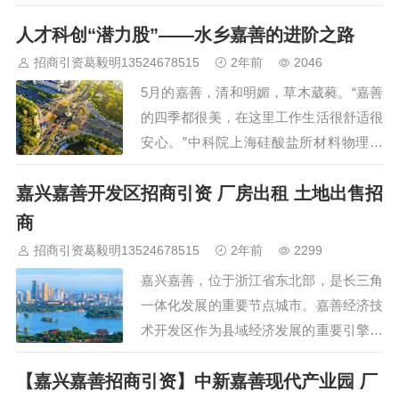
会议在嘉善县召开。浙江省药品监督管理
人才科创“潜力股”——水乡嘉善的进阶之路
局从上海市药品监督管理局接过轮值“接
力棒”，并首次启动长三角化妆品备案标
招商引资葛毅明13524678515
2年前
2046
准一体化研究。国家药品监督管理局信息
5月的嘉善，清和明媚，草木葳蕤。“嘉善
中心主任陈锋，国家药品监督管理局化妆
的四季都很美，在这里工作生活很舒适很
品…
安心。”中科院上海硅酸盐所材料物理与
化学博士饶泽鹏感触满满，“区位好，环
嘉兴嘉善开发区招商引资 厂房出租 土地出售招
境也好，人才政策力度大，蕞重要的是这
里对待人才的态度和诚意……”一路走
商
来，从招引参观时事无巨细的食宿保障到
招商引资葛毅明13524678515
2年前
2299
落地工作后无微不至的适应帮扶，嘉…
嘉兴嘉善，位于浙江省东北部，是长三角
一体化发展的重要节点城市。嘉善经济技
术开发区作为县域经济发展的重要引擎，
以其独特的区位优势、完善的基础设施、
【嘉兴嘉善招商引资】中新嘉善现代产业园 厂
丰富的资源要素和优惠的招商引资政策，