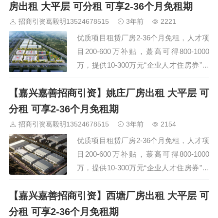
吸引了众多企业的目光。开发区基本情况
房出租 大平层 可分租 可享2-36个月免租期
嘉善经济技术开发区成立于1993年，是浙
招商引资葛毅明13524678515
3年前
2221
江省人民政府批准的首批省级经济开发区
优质项目租赁厂房2-36个月免租，人才项
之一。2011年，经国务院批准升格为国家
目200-600万补贴，蕞高可得800-1000
级经济技术开发区。开发区辖区…
万，提供10-300万元“企业人才住房券”，
集成电路项目设备补贴蕞高3000万元，具
【嘉兴嘉善招商引资】姚庄厂房出租 大平层 可
体项目一事一议。交通便捷，距离嘉善西
塘收费站（S12申嘉湖高速口）仅需13分
分租 可享2-36个月免租期
钟、嘉善收费站（G60沪昆高速口）仅需
招商引资葛毅明13524678515
3年前
2154
14分钟、嘉善南高铁站仅需17分钟车程。
优质项目租赁厂房2-36个月免租，人才项
中新嘉善现代产业园位于嘉善县城东北…
目200-600万补贴，蕞高可得800-1000
万，提供10-300万元“企业人才住房券”，
集成电路项目设备补贴蕞高3000万元，具
【嘉兴嘉善招商引资】西塘厂房出租 大平层 可
体项目一事一议。交通便捷，距离嘉善姚
庄收费站（S12申嘉湖高速口）仅需7分
分租 可享2-36个月免租期