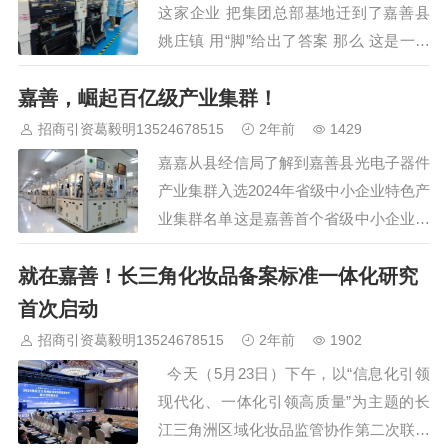
这家企业 把集团总部基地迁到了嘉善县
姚庄镇 用“脚”给出了答案 那么 这是一家
什么样的企业 为何选择嘉善？ 每一块电
嘉善，崛起百亿级产业集群！
路板上都有一层薄如蝉翼的“外衣”——干
膜。贴合精度决定了芯片能否在高速运转
招商引资葛毅明13524678515
2年前
1429
中稳定运行，也决定了微型机器…
嘉嘉从县经信局了解到嘉善县光电子器件
产业集群入选2024年省级中小企业特色产
业集群名单这是嘉善首个省级中小企业特
色产业集群 嘉善光电子器件产业集群以
就在嘉善！长三角化妆品备案标准一体化研究
光模组、光芯片、光传感器为主要产品，
近年来涌现出格科微电子、新思考、东方
首次启动
科脉、金乙昌、华显光电等一批高成长性
招商引资葛毅明13524678515
2年前
1902
企业，成为长三角乃至全国知名的电子信
今天（5月23日）下午，以“信息化引领
息产业集聚区之一，…
现代化、一体化引领高质量”为主题的长
江三角洲区域化妆品监管协作第二次联席