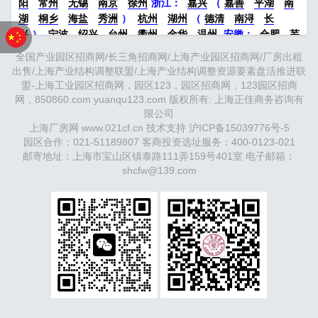
阳
常州
无锡
南京
徐州
浙江：
嘉兴
（
嘉善
平湖
南
湖
桐乡
海盐
秀洲
）
杭州
湖州
（
德清
南浔
长
兴
）
宁波
绍兴
台州
衢州
金华
温州
安徽
：
合肥
芜
湖
滁州
马鞍山
六安
淮南
宣城
中部：
南昌
郑州
洛
全国产业园区招商网/长三角招商网/上海产业园区招商网/厂房出租
阳
新密
武汉
宜昌
襄阳
重庆
成都
德阳
长沙
株洲
出售/上海产业结构调整联盟/上海产业结构调整资源要素盘活推进联
湘潭
西安
京津冀鲁：
北京
天津
廊坊
（
固安
香河
大
盟-上海工业园区招商网，园区123，园区招商网，123园区招商
厂
永清
三河
霸州
）
保定
（
涿州
涞水
）
太原
晋中
网，850860.com yuanqu123.com 版权所有: 上海正佳商务咨询有
沈阳
济南
济宁
绵阳
石家庄
沧州
唐山
潍坊
德州
限公司
威海
上海厂房网 www.021cf.cn 技术支持
烟台
青岛
福建：
福州
漳州
沪ICP备15039776号-5
泉州
龙岩
西南：
昆
园区合作：021-51189807 客商投资选址服务：400-0123-021
明
南宁
华北：
沈阳
大连
海外园区：
印尼
泰国
越南
邮寄地址：上海市宝山区镇泰路111弄159号401室 电子邮箱：
柬埔寨
马来西亚
新加坡
墨西哥
荷兰
美国
地产商：
灯
shcfw@139.com
塔瓴科
中南高科
华夏幸福
联东U谷
万洋
均和
平谦迈
高
咨询热线：
400-0123-021