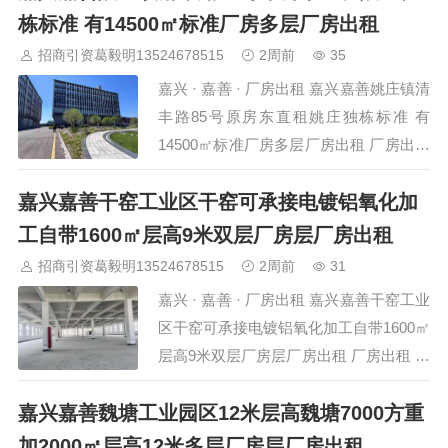
晋中
沈阳
济南
济宁
绵阳
石家庄
沧州
唐山
潍坊
德州
栋标准 有14500㎡标准厂房多层厂房出租
威海
烟台
青岛
福建：
福州
漳州
泉州
龙岩
西南：
昆明
南宁
华北：
沈阳
大连
海外园区：
印尼
泰国
越南
柬埔寨
招商引资葛毅明13524678515
2周前
35
马来西亚
新加坡
墨西哥
荷兰
美国
地产商：
灯塔瓴科
中南
嘉兴 · 嘉善 · 厂房出租 嘉兴嘉善姚庄镇清
高科
华夏幸福
联东U谷
万洋
均和
平谦迈高
咨询热线：
400-
丰路85号原房东直租姚庄独栋标准 有
0123-021
14500㎡标准厂房多层厂房出租 厂房出租
项目详情 项目名称 嘉兴嘉善姚庄镇清丰
嘉兴嘉善干窑工业区干窑可承接电镀铝氧化加
路85号原房东直租姚庄独栋标准 有145
所在位置 嘉兴-嘉善-姚庄镇清丰路85号
工自带1600㎡层高9米双层厂房层厂房出租
建筑面积 14500㎡ 层高…
招商引资葛毅明13524678515
2周前
31
嘉兴 · 嘉善 · 厂房出租 嘉兴嘉善干窑工业
区干窑可承接电镀铝氧化加工自带1600㎡
层高9米双层厂房层厂房出租 厂房出租 项
目详情 项目名称 嘉兴嘉善干窑工业区干
嘉兴嘉善魏塘工业园区12米层高魏塘7000方重
窑可承接电镀铝氧化加工自带1600㎡层高
所在位置 嘉兴-嘉善-干窑工业区 建筑面
加2000㎡层高12米多层厂房层厂房出租