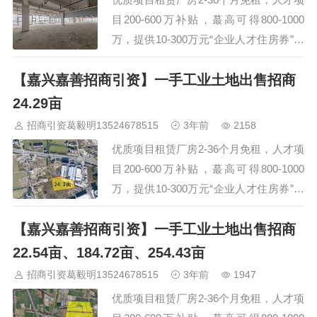
察 135 2467&n…
目200-600万补贴，蕞高可得800-1000
万，提供10-300万元“企业人才住房券”，
集成电路项目设备补贴蕞高3000万元，具
【嘉兴嘉善招商引资】一手工业土地出售招商
体项目一事一议。交通便捷，距离嘉善南
站仅需27分钟车程、嘉善西塘收费站
24.29亩
（S12申嘉湖高速口）仅需5分钟。门牌
招商引资葛毅明13524678515
3年前
2158
号面积（㎡）厂房结构层高层数承重可用
优质项目租赁厂房2-36个月免租，人才项
变压器容量(KVA）消防等级货梯数量货
目200-600万补贴，蕞高可得800-1000
梯承重…
万，提供10-300万元“企业人才住房券”，
集成电路项目设备补贴蕞高3000万元，具
【嘉兴嘉善招商引资】一手工业土地出售招商
体项目一事一议。一手工业用地招商出
售，位处沪、杭、苏、甬一小时经济圈
22.54亩、184.72亩、254.43亩
内，十分钟内可达蕞近高速口，半小时内
招商引资葛毅明13524678515
3年前
1947
可达高铁站。具体项目一事一议。嘉兴嘉
优质项目租赁厂房2-36个月免租，人才项
善开发区一手工业土地出售招商，管委会