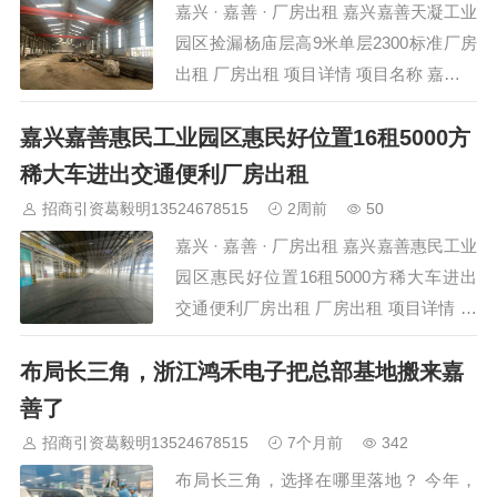
嘉兴 · 嘉善 · 厂房出租 嘉兴嘉善天凝工业
园区捡漏杨庙层高9米单层2300标准厂房
出租 厂房出租 项目详情 项目名称 嘉兴嘉
善天凝工业园区捡漏杨庙层高9米单层
嘉兴嘉善惠民工业园区惠民好位置16租5000方
2300标准厂房出租 所在位置 嘉兴-嘉善-
天凝工业园区 层高 9米 层数 单层厂房 厂
稀大车进出交通便利厂房出租
房类别 标准厂房…
招商引资葛毅明13524678515
2周前
50
嘉兴 · 嘉善 · 厂房出租 嘉兴嘉善惠民工业
园区惠民好位置16租5000方稀大车进出
交通便利厂房出租 厂房出租 项目详情 项
目名称 嘉兴嘉善惠民工业园区惠民好位
布局长三角，浙江鸿禾电子把总部基地搬来嘉
置16租5000方稀大车进出交通 所在位置
嘉兴-嘉善-惠民工业园区 层高 8米 层数
善了
单层厂房 房源类型…
招商引资葛毅明13524678515
7个月前
342
布局长三角，选择在哪里落地？ 今年，