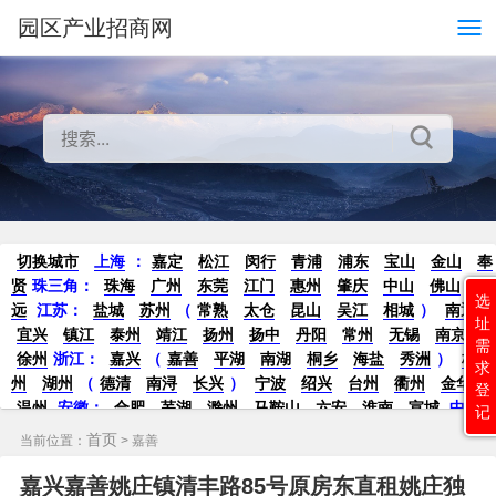
园区产业招商网
切换城市
上海
：
嘉定
松江
闵行
青浦
浦东
宝山
金山
奉
贤
珠三角：
珠海
广州
东莞
江门
惠州
肇庆
中山
佛山
清
选
远
江苏
：
盐城
苏州
（
常熟
太仓
昆山
吴江
相城
）
南通
址
宜兴
镇江
泰州
靖江
扬州
扬中
丹阳
常州
无锡
南京
需
徐州
浙江：
嘉兴
（
嘉善
平湖
南湖
桐乡
海盐
秀洲
）
杭
求
州
湖州
（
德清
南浔
长兴
）
宁波
绍兴
台州
衢州
金华
登
温州
安徽
：
合肥
芜湖
滁州
马鞍山
六安
淮南
宣城
中
记
部：
南昌
郑州
洛阳
新密
武汉
宜昌
襄阳
重庆
成都
德
首页
当前位置：
> 嘉善
阳
长沙
株洲
湘潭
西安
京津冀鲁：
北京
天津
廊坊
（
固
安
香河
大厂
永清
三河
霸州
）
保定
（
涿州
涞水
）
太原
嘉兴嘉善姚庄镇清丰路85号原房东直租姚庄独