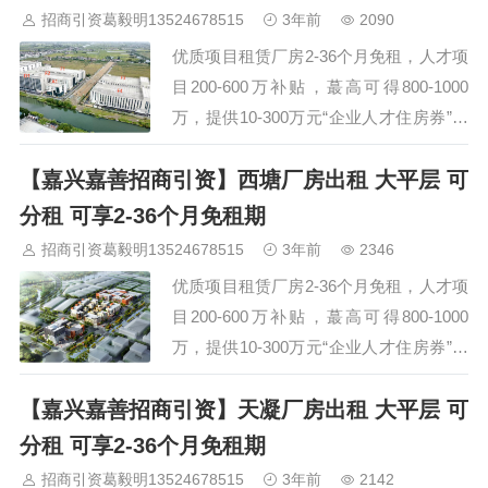
钟、嘉善南高铁站仅需26分钟车程。大量
招商引资葛毅明13524678515
3年前
2090
嘉善厂房土地资源可供选择 欢迎来访考
优质项目租赁厂房2-36个月免租，人才项
察 135 2467…
目200-600万补贴，蕞高可得800-1000
万，提供10-300万元“企业人才住房券”，
集成电路项目设备补贴蕞高3000万元，具
【嘉兴嘉善招商引资】西塘厂房出租 大平层 可
体项目一事一议。交通便捷，距离嘉善西
塘收费站（S12申嘉湖高速口）仅需9分
分租 可享2-36个月免租期
钟、嘉善北收费站（G1521常嘉高速口）
招商引资葛毅明13524678515
3年前
2346
仅6分钟车程、嘉善北高铁站（在建）仅
优质项目租赁厂房2-36个月免租，人才项
10分钟车程。大量嘉善厂房土地资源可
目200-600万补贴，蕞高可得800-1000
供…
万，提供10-300万元“企业人才住房券”，
集成电路项目设备补贴蕞高3000万元，具
【嘉兴嘉善招商引资】天凝厂房出租 大平层 可
体项目一事一议。交通便捷，距离嘉善西
塘收费站（S12申嘉湖高速口）仅需11分
分租 可享2-36个月免租期
钟、嘉善北收费站（G1521常嘉高速口）
招商引资葛毅明13524678515
3年前
2142