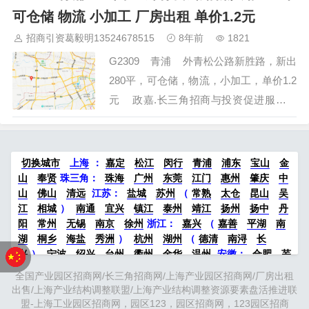
晋中
沈阳
济南
济宁
绵阳
石家庄
沧州
唐山
潍坊
德州
可仓储 物流 小加工 厂房出租 单价1.2元
威海
烟台
青岛
福建：
福州
漳州
泉州
龙岩
西南：
昆明
南宁
华北：
沈阳
大连
海外园区：
印尼
泰国
越南
柬埔寨
招商引资葛毅明13524678515
8年前
1821
马来西亚
新加坡
墨西哥
荷兰
美国
地产商：
灯塔瓴科
中南
G2309 青浦 外青松公路新胜路，新出
高科
华夏幸福
联东U谷
万洋
均和
平谦迈高
咨询热线：
400-
280平，可仓储，物流，小加工，单价1.2
0123-021
元 政嘉.长三角招商与投资促进服务中
心 招商热线 400-0123-021 全程免佣
金，欢迎预约看房 13524678515…
切换城市
上海
：
嘉定
松江
闵行
青浦
浦东
宝山
金
山
奉贤
珠三角：
珠海
广州
东莞
江门
惠州
肇庆
中
山
佛山
清远
江苏
：
盐城
苏州
（
常熟
太仓
昆山
吴
江
相城
）
南通
宜兴
镇江
泰州
靖江
扬州
扬中
丹
阳
常州
无锡
南京
徐州
浙江：
嘉兴
（
嘉善
平湖
南
湖
桐乡
海盐
秀洲
）
杭州
湖州
（
德清
南浔
长
兴
）
宁波
绍兴
台州
衢州
金华
温州
安徽
：
合肥
芜
湖
滁州
马鞍山
六安
淮南
宣城
中部：
南昌
郑州
洛
全国产业园区招商网/长三角招商网/上海产业园区招商网/厂房出租
阳
新密
武汉
宜昌
襄阳
重庆
成都
德阳
长沙
株洲
出售/上海产业结构调整联盟/上海产业结构调整资源要素盘活推进联
湘潭
西安
京津冀鲁：
北京
天津
廊坊
（
固安
香河
大
盟-上海工业园区招商网，园区123，园区招商网，123园区招商