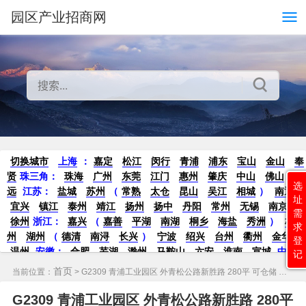
园区产业招商网
切换城市
上海
：
嘉定
松江
闵行
青浦
浦东
宝山
金山
奉
贤
珠三角：
珠海
广州
东莞
江门
惠州
肇庆
中山
佛山
清
选
远
江苏
：
盐城
苏州
（
常熟
太仓
昆山
吴江
相城
）
南通
址
宜兴
镇江
泰州
靖江
扬州
扬中
丹阳
常州
无锡
南京
需
徐州
浙江：
嘉兴
（
嘉善
平湖
南湖
桐乡
海盐
秀洲
）
杭
求
州
湖州
（
德清
南浔
长兴
）
宁波
绍兴
台州
衢州
金华
登
温州
安徽
：
合肥
芜湖
滁州
马鞍山
六安
淮南
宣城
中
记
部：
南昌
郑州
洛阳
新密
武汉
宜昌
襄阳
重庆
成都
德
首页
当前位置：
> G2309 青浦工业园区 外青松公路新胜路 280平 可仓储 物流 小加工 厂房出租 单价1.2元
阳
长沙
株洲
湘潭
西安
京津冀鲁：
北京
天津
廊坊
（
固
安
香河
大厂
永清
三河
霸州
）
保定
（
涿州
涞水
）
太原
G2309 青浦工业园区 外青松公路新胜路 280平