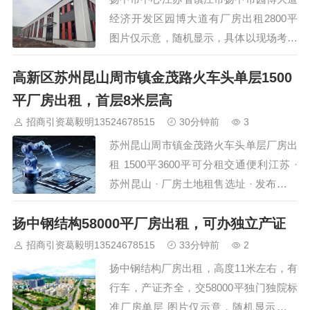
期【优势】园区干净整洁 24小时物业管
经济开发区园博大道有厂房出租2800平
理 内有…
图片仅示意，随机显示，具体以现场考察
为准，欢迎预约考察 详细说明 项目亮点
高新区苏州昆山周市镇金茂路火车头单层1500
交通方便 经济开发区园博大道，厂房出
租，可以做仓库，可以分开出租，价格面
平厂房出租，首层8米层高
议。 环境优美，交通方便!!!。…
招商引资葛毅明13524678515
30分钟前
3
苏州昆山周市镇金茂路火车头单层厂房出
租 1500平3600平可分租交通便利江苏 ·
苏州昆山 · 厂房土地租售选址 · 发布日期
2026年8月6日昆山周市镇金茂路沿线一
扬中钢结构58000平厂房出租，可办独立产证
批标准厂房对外招租，主力户型为1500平
方米与3600平方米两类，均为火车头单层
招商引资葛毅明13524678515
33分钟前
2
结构，层高约8米，可架设行车，砖混结
扬中钢结构厂房出租，高度11米左右，有
构。物业位于金茂路主干道旁，距长江北
行车，产证齐全，交58000平独门独院标
路约1公里，大车进出畅通。消防等级丙
准厂房单层 图片仅示意，随机显示，具