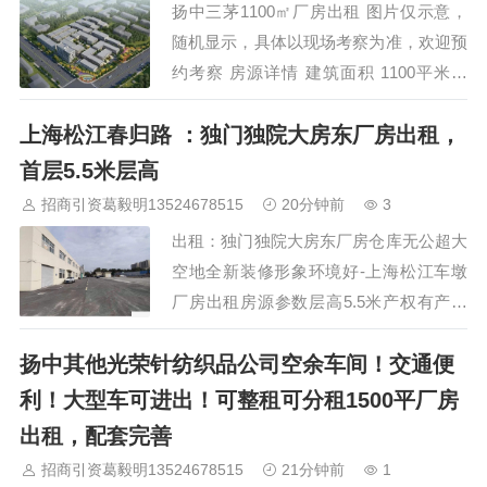
区厂房、仓库、办公、土地招商，提供从
扬中三茅1100㎡厂房出租 图片仅示意，
选址到入驻的全流程服务。 招商热线：
随机显示，具体以现场考察为准，欢迎预
13524678515 本宣传资料仅供参…
约考察 房源详情 建筑面积 1100平米，
租金价格 0.182元每平 详细地址…
上海松江春归路 ：独门独院大房东厂房出租，
首层5.5米层高
招商引资葛毅明13524678515
20分钟前
3
出租：独门独院大房东厂房仓库无公超大
空地全新装修形象环境好-上海松江车墩
厂房出租房源参数层高5.5米产权有产权
蕞短租期一年信息：1.【位置 厂房位嘉定
扬中其他光荣针纺织品公司空余车间！交通便
黄渡春归路2.【价格 价格面议/元/天/平方
3.【面积 : 2000平单层厂房仓库4.【层高
利！大型车可进出！可整租可分租1500平厂房
单层高为9米实测到梁5.【配电 50KV6.
出租，配套完善
【行业 可做仓储，电商，组装，展厅，
招商引资葛毅明13524678515
21分钟前
1
办公，广告加工，贸易，快递，物流，