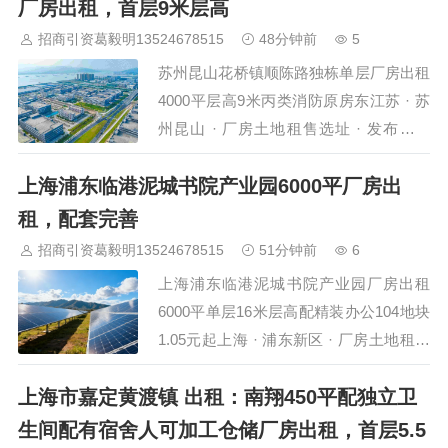
另有100亩可定向建厂房，满足各类企…
厂房出租，首层9米层高
招商引资葛毅明13524678515
48分钟前
5
苏州昆山花桥镇顺陈路独栋单层厂房出租
4000平层高9米丙类消防原房东江苏 · 苏
州昆山 · 厂房土地租售选址 · 发布日期
2026年8月6日昆山花桥镇顺陈路一线一
上海浦东临港泥城书院产业园6000平厂房出
处独栋单层标准厂房进入招租期，建筑面
积约4000平方米，单层独栋结构，层高9
租，配套完善
米，丙类消防系统配备到位，配电容量充
招商引资葛毅明13524678515
51分钟前
6
足。物业紧邻花桥商务城核心区，距上海
上海浦东临港泥城书院产业园厂房出租
嘉定安亭约5公里，距G2京沪高速花桥出
6000平单层16米层高配精装办公104地块
口约3公…
1.05元起上海 · 浦东新区 · 厂房土地租售
选址 · 发布日期 2026年8月6日浦东新区
上海市嘉定黄渡镇 出租：南翔450平配独立卫
临港新片区泥城镇与书院镇多个产业园集
中释放厂房资源。泥城产业园6000平方米
生间配有宿舍人可加工仓储厂房出租，首层5.5