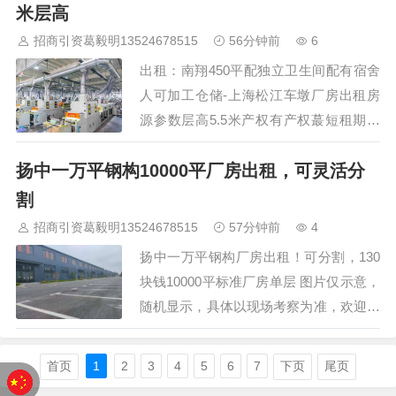
全单层厂房，层高16米带2000千伏安配
米层高
电，丙二类消防104地块证件齐全，配精
招商引资葛毅明13524678515
56分钟前
6
装办公室及宿舍700平方米起分租…
出租：南翔450平配独立卫生间配有宿舍
人可加工仓储-上海松江车墩厂房出租房
源参数层高5.5米产权有产权蕞短租期一
年可环评，可注册，研发仓储加工办公等
扬中一万平钢构10000平厂房出租，可灵活分
环评】104地块，可协助办理环评【地
址】上海市嘉定区南翔【结构】标准厂
割
房，砖混结构，层高 4.5 米，丙类消防
招商引资葛毅明13524678515
57分钟前
4
【产权】大业主自持产权，绿证，产证清
扬中一万平钢构厂房出租！可分割，130
晰【面积】450 平【层高】4.5 米 租金】
块钱10000平标准厂房单层 图片仅示意，
价格 0.9 元每…
随机显示，具体以现场考察为准，欢迎预
约考察 详细说明 项目亮点 交通方便 有办
公室 扬中一万平钢构厂房出租！可分割
首页
1
2
3
4
5
6
7
下页
尾页
130块钱，靠大马路，交通方便，有航