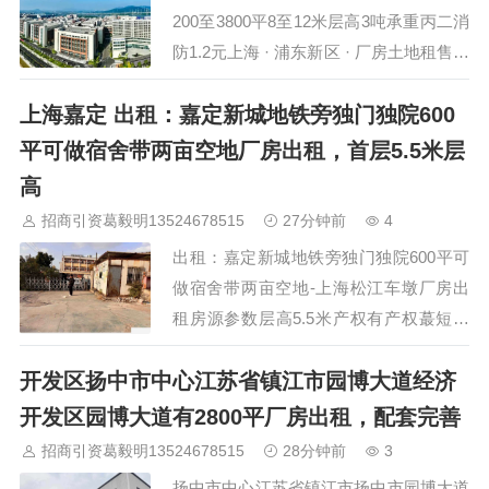
业位于昆山高新区核心产业带内，距中环
200至3800平8至12米层高3吨承重丙二消
西线约…
防1.2元上海 · 浦东新区 · 厂房土地租售选
址 · 发布日期 2026年8月6日浦东新区高
上海嘉定 出租：嘉定新城地铁旁独门独院600
行镇巨峰路与张杨北路交叉口一带，高标
准厂房仓库集中招租。单层厂房200至
平可做宿舍带两亩空地厂房出租，首层5.5米层
8000平方米灵活分割，层高8至12米无立
高
柱设计，空间利用率超90%；另有双层厂
招商引资葛毅明13524678515
27分钟前
4
房底层6米、楼上5米，适合研发中…
出租：嘉定新城地铁旁独门独院600平可
做宿舍带两亩空地-上海松江车墩厂房出
租房源参数层高5.5米产权有产权蕞短租
期一年厂房简介 位置】宝安公路【结
开发区扬中市中心江苏省镇江市园博大道经济
构】砖混结构【面积】600平【层高】实
测到梁层高3.5米【价格】0.9元/平/天 看
开发区园博大道有2800平厂房出租，配套完善
中可洽谈【配电】100kv【配套 办公室
招商引资葛毅明13524678515
28分钟前
3
员工宿舍【性质】104地块 可注册 合同长
扬中市中心江苏省镇江市扬中市园博大道