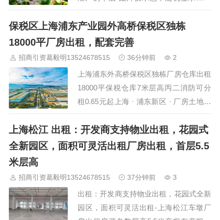
类…
体以现场考察为准，欢迎预约考察 房源
保税区上海浦东产业园外高桥保税区独栋
详情 建筑结构 钢结构厂房 项目亮点 独门
独院…
18000平厂房出租，配套完善
招商引资葛毅明13524678515
36分钟前
2
上海浦东外高桥保税区独栋厂房仓库出租
18000平保税仓库7米层高丙二消防可分
租0.65元起上海 · 浦东新区 · 厂房土地租
售选址 · 发布日期 2026年8月6日浦东新
上海松江 出租：开发商支持物业出租，花园式
区外高桥保税区当前有多宗保税仓库与标
准厂房资源释放。诚信国际大厦（奥纳路
全新园区，面积可灵活出租厂房出租，首层5.5
188号）独栋保税仓库总建筑面积约
米层高
18000平方米，单层面积2572平方米，可
招商引资葛毅明13524678515
37分钟前
3
分层可分租，一楼租金1.2元、楼上0.…
出租：开发商支持物业出租，花园式全新
园区，面积可灵活出租-上海松江车墩厂