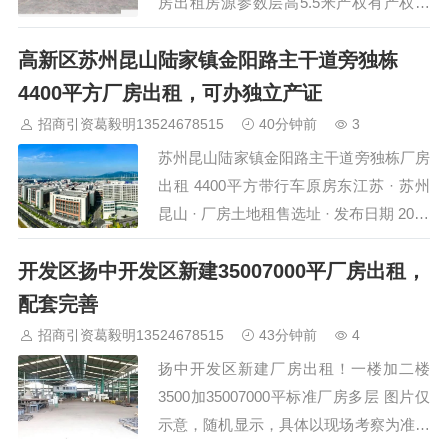
房出租房源参数层高5.5米产权有产权蕞
短租期一年开发商支持物业出租，花园式
高新区苏州昆山陆家镇金阳路主干道旁独栋
全新园区，面积可灵活出租面积：园区共
计20000平，可灵活100平出租交通：临
4400平方厂房出租，可办独立产证
近嘉闵高架1公里，地铁站1.5公里层高：
招商引资葛毅明13524678515
40分钟前
3
5米价格：面议证件齐全 合同可以长期签
苏州昆山陆家镇金阳路主干道旁独栋厂房
另外宝山嘉定青浦等区域有其他园区出租
出租 4400平方带行车原房东江苏 · 苏州
欢迎实地勘察您的一次…
昆山 · 厂房土地租售选址 · 发布日期 2026
年8月6日昆山陆家镇金阳路主干道沿线一
开发区扬中开发区新建35007000平厂房出租，
处独栋厂房现对外出租，建筑面积约4400
平方米，单层车间带办公楼组合结构，层
配套完善
高约9米，配备5吨行车及牛腿基础，环氧
招商引资葛毅明13524678515
43分钟前
4
地坪地面，丙类消防，配电容量充裕。物
扬中开发区新建厂房出租！一楼加二楼
业位于金阳路主干道旁，东距上海安亭约
3500加35007000平标准厂房多层 图片仅
8公里…
示意，随机显示，具体以现场考察为准，