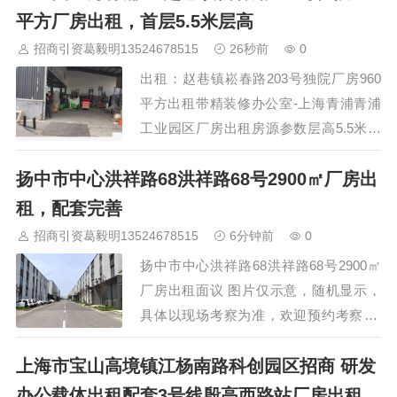
晋中
沈阳
济南
济宁
绵阳
石家庄
沧州
唐山
潍坊
德州
平方厂房出租，首层5.5米层高
威海
烟台
青岛
福建：
福州
漳州
泉州
龙岩
西南：
昆明
南宁
华北：
沈阳
大连
海外园区：
印尼
泰国
越南
柬埔寨
招商引资葛毅明13524678515
26秒前
0
马来西亚
新加坡
墨西哥
荷兰
美国
地产商：
灯塔瓴科
中南
出租：赵巷镇崧春路203号独院厂房960
高科
华夏幸福
联东U谷
万洋
均和
平谦迈高
咨询热线：
400-
平方出租带精装修办公室-上海青浦青浦
0123-021
工业园区厂房出租房源参数层高5.5米产
权有产权蕞短租期一年基本信息:【招商
扬中市中心洪祥路68洪祥路68号2900㎡厂房出
面积】1000平方【消防等级】丙类104地
块绿证 带有独立的办公，可环评，可注
租，配套完善
册。配套设施:独立办公室，园区配有食
招商引资葛毅明13524678515
6分钟前
0
堂 住宿 办公体化产权:产证齐全 交通便利
扬中市中心洪祥路68洪祥路68号2900㎡
大车好近交通配套:临近高速，交通便利
厂房出租面议 图片仅示意，随机显示，
适合行业:仓储仓…
具体以现场考察为准，欢迎预约考察 园
区产业招商 专注产业园区厂房、仓库、
上海市宝山高境镇江杨南路科创园区招商 研发
办公招商，提供从选址到入驻的全流程服
务。 招商热线：13524678515 本宣传资
办公载体出租配套3号线殷高西路站厂房出租，