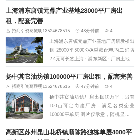
欢迎预约考察 房源详情 层高 高10米 楼层
上海浦东唐镇元鼎产业基地28000平厂房出
信息 一楼…
租，配套完善
招商引资葛毅明13524678515
43分钟前
4
上海浦东唐镇元鼎产业基地厂房研发楼出
租 28000平5000KVA重载配电丙二消防
2.4元可长签上海 · 浦东新区 · 厂房土地租
售选址 · 发布日期 2026年8月6日浦东新
扬中其它油坊镇100000平厂房出租，配套完善
区唐镇顾唐路1688号元鼎产业基地整园对
外招商，园区占地约53亩6栋建筑总面积
招商引资葛毅明13524678515
47分钟前
4
约28000平方米，含单层厂房、多层工业
扬中其它油坊镇厂房出租10万平，另有
厂房及写字楼等多种产品形态。钢结构与
100亩可定向建厂房，满足各类企业
钢筋混凝土结构，丙二类消防，配…
100000平单层 图片仅示意，随机显示，
具体以现场考察为准，欢迎预约考察 房
高新区苏州昆山花桥镇顺陈路独栋单层4000平
源详情 供电容量 5000KVA 厂房10万平，