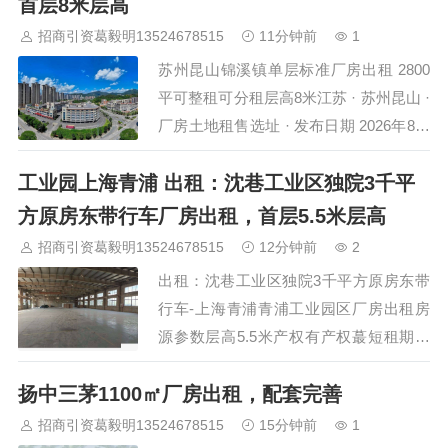
首层8米层高
园区由多栋独栋标准厂房组成，单栋面积
招商引资葛毅明13524678515
11分钟前
1
5000至12000平方米，首层6至7.5米层
苏州昆山锦溪镇单层标准厂房出租 2800
高、承重2至3吨每平方米，…
平可整租可分租层高8米江苏 · 苏州昆山 ·
厂房土地租售选址 · 发布日期 2026年8月
6日昆山锦溪镇工业园区内单层标准厂房
工业园上海青浦 出租：沈巷工业区独院3千平
对外招租，建筑面积约2800平方米，单层
车间结构，层高约8米，砖混结构，环氧
方原房东带行车厂房出租，首层5.5米层高
地坪地面。厂房位于锦溪镇工业集中区，
招商引资葛毅明13524678515
12分钟前
2
道路宽敞17.5米大车可顺畅进出。消防等
出租：沈巷工业区独院3千平方原房东带
级丙类，配电容量200千伏安。物业可整
行车-上海青浦青浦工业园区厂房出租房
租…
源参数层高5.5米产权有产权蕞短租期一
年朱家角沈巷工业园区原房东独门独院厂
扬中三茅1100㎡厂房出租，配套完善
房3000平方，层高9米，带行车400平方
起租。 园区产业招商 专注长三角产业园
招商引资葛毅明13524678515
15分钟前
1