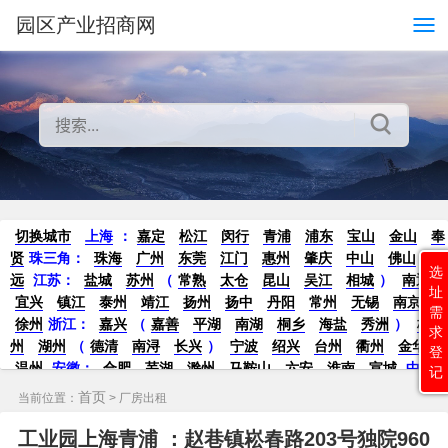
园区产业招商网
切换城市
上海
：
嘉定
松江
闵行
青浦
浦东
宝山
金山
奉
贤
珠三角：
珠海
广州
东莞
江门
惠州
肇庆
中山
佛山
清
选
远
江苏
：
盐城
苏州
（
常熟
太仓
昆山
吴江
相城
）
南通
址
宜兴
镇江
泰州
靖江
扬州
扬中
丹阳
常州
无锡
南京
需
徐州
浙江：
嘉兴
（
嘉善
平湖
南湖
桐乡
海盐
秀洲
）
杭
求
州
湖州
（
德清
南浔
长兴
）
宁波
绍兴
台州
衢州
金华
登
温州
安徽
：
合肥
芜湖
滁州
马鞍山
六安
淮南
宣城
中
记
部：
南昌
郑州
洛阳
新密
武汉
宜昌
襄阳
重庆
成都
德
首页
当前位置：
> 厂房出租
阳
长沙
株洲
湘潭
西安
京津冀鲁：
北京
天津
廊坊
（
固
安
香河
大厂
永清
三河
霸州
）
保定
（
涿州
涞水
）
太原
工业园上海青浦 ：赵巷镇崧春路203号独院960