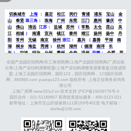
车，有办公室。…
切换城市
上海
：
嘉定
松江
闵行
青浦
浦东
宝山
金
山
奉贤
珠三角：
珠海
广州
东莞
江门
惠州
肇庆
中
山
佛山
清远
江苏
：
盐城
苏州
（
常熟
太仓
昆山
吴
江
相城
）
南通
宜兴
镇江
泰州
靖江
扬州
扬中
丹
阳
常州
无锡
南京
徐州
浙江：
嘉兴
（
嘉善
平湖
南
湖
桐乡
海盐
秀洲
）
杭州
湖州
（
德清
南浔
长
兴
）
宁波
绍兴
台州
衢州
金华
温州
安徽
：
合肥
芜
湖
滁州
马鞍山
六安
淮南
宣城
中部：
南昌
郑州
洛
全国产业园区招商网/长三角招商网/上海产业园区招商网/厂房出租
阳
新密
武汉
宜昌
襄阳
重庆
成都
德阳
长沙
株洲
出售/上海产业结构调整联盟/上海产业结构调整资源要素盘活推进联
湘潭
西安
京津冀鲁：
北京
天津
廊坊
（
固安
香河
大
盟-上海工业园区招商网，园区123，园区招商网，123园区招商
厂
永清
三河
霸州
）
保定
（
涿州
涞水
）
太原
晋中
网，850860.com yuanqu123.com 版权所有: 上海正佳商务咨询有
沈阳
济南
济宁
绵阳
石家庄
沧州
唐山
潍坊
德州
限公司
威海
上海厂房网 www.021cf.cn 技术支持
烟台
青岛
福建：
福州
漳州
沪ICP备15039776号-5
泉州
龙岩
西南：
昆
园区合作：021-51189807 客商投资选址服务：400-0123-021
明
南宁
华北：
沈阳
大连
海外园区：
印尼
泰国
越南
邮寄地址：上海市宝山区镇泰路111弄159号401室 电子邮箱：
柬埔寨
马来西亚
新加坡
墨西哥
荷兰
美国
地产商：
灯
shcfw@139.com
塔瓴科
中南高科
华夏幸福
联东U谷
万洋
均和
平谦迈
高
咨询热线：
400-0123-021