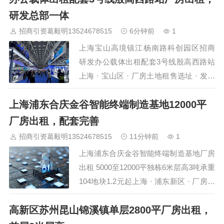
料仅供参考，实际以现场看房为准…
研发总部一体
招商引资葛毅明13524678515
6分钟前
1
上海宝山高境镇江杨南路科创园区招商
研发办公载体出租配套3号线殷高西路站
上海 · 宝山区 · 厂房土地租售选址 · 发布
日期 2026年8月6日宝山高境镇近期围绕
上海浦东合庆金谷智能终端制造基地12000平
江杨南路与殷高西路交汇区域，持续推进
存量工业用地更新与科创载体建设。一批
厂房出租，配套完善
由老旧厂区改造升级的研发办公与轻型产
招商引资葛毅明13524678515
11分钟前
1
业空间逐步入市，面积从约200平方米到
上海浦东合庆金谷智能终端制造基地厂房
整层2000平方米不等，层高3.8至5.5米，
出租 5000至12000平独栋6米层高3吨承重
适配科…
104地块1.2元起上海 · 浦东新区 · 厂房土
地租售选址 · 发布日期 2026年8月6日浦
高新区苏州昆山锦溪镇单层2800平厂房出租，
东新区合庆镇金谷智能终端制造基地（张
江科学城扩区范围）正式面向市场招商。