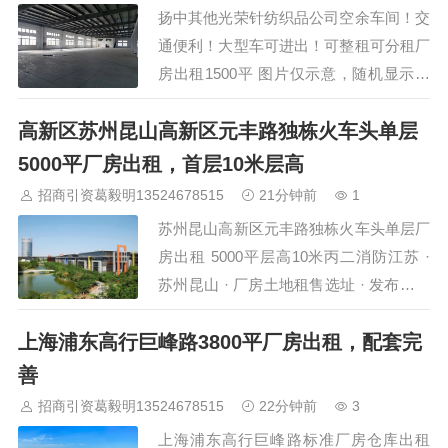
扬中其他光荣针纺织品公司空余车间！交
配…
通便利！大型车可进出！可整租可分租厂
房出租1500平 图片仅示意，随机显示，
具体以现场考察为准，欢迎预约考察 详
高新区苏州昆山高新区元丰路独栋火车头单层
细说明 项目亮点 交通便利 可分租 可整租
空余车间！交通便利！可整租可分租 园
5000平厂房出租，首层10米层高
区产…
招商引资葛毅明13524678515
21分钟前
1
苏州昆山高新区元丰路独栋火车头单层厂
房出租 5000平层高10米丙二消防江苏 ·
苏州昆山 · 厂房土地租售选址 · 发布日期
2026年8月6日昆山高新技术产业开发区
上海浦东高行巨峰路3800平厂房出租，配套完
元丰路沿线一处独栋火车头标准厂房正在
对外出租。建筑面积约5000平方米，单层
善
车间结构，层高10米，丙二类消防系统配
招商引资葛毅明13524678515
22分钟前
3
备到位，配电容量充足，原房东直租。物
上海浦东高行巨峰路标准厂房仓库出租